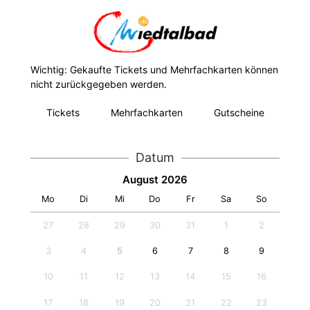
Wichtig: Gekaufte Tickets und Mehrfachkarten können
nicht zurückgegeben werden.
Tickets
Mehrfachkarten
Gutscheine
Datum
August 2026
Mo
Di
Mi
Do
Fr
Sa
So
27
28
29
30
31
1
2
3
4
5
6
7
8
9
10
11
12
13
14
15
16
17
18
19
20
21
22
23